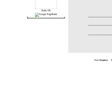
===============
===============
===============
Free Templates
by
Z