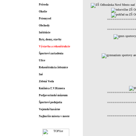
Príroda
Okolie
Priemysel
===============
Obchody
===============
Inštitúcie
Byty, domy, stavby
Výstavba a rekonštrukcie
Športové zariadenia
Ulice
Rekonštrukcia železnice
Iné
Zelená Voda
Knižnica Ľ.V.Riznera
===============
Podjavorinské múzeum
Športové podujatia
===============
Vojenské kasárne
===============
Najhoršie miesta v meste
Štatistiky