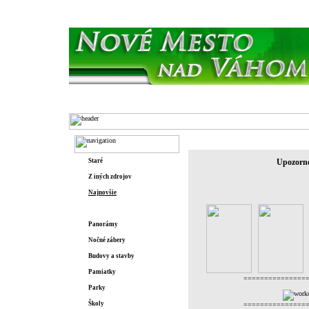
Domov
O meste
História
Fotogaléria/Školy
Staré
Upozornen
Z iných zdrojov
Najnovšie
FOTO AKCIE
Panorámy
Nočné zábery
Budovy a stavby
Pamiatky
===============
Parky
Školy
===============