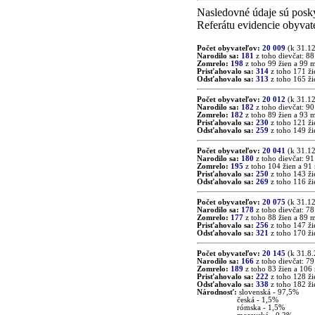
Nasledovné údaje sú posk
Referátu evidencie obyvat
Počet obyvateľov:
20 009
(k 31.1
Narodilo sa:
181
z toho dievčat: 88
Zomrelo:
198
z toho 99 žien a 99 
Prisťahovalo sa:
314
z toho 171 ž
Odsťahovalo sa:
313
z toho 165 ž
Počet obyvateľov:
20 012
(k 31.1
Narodilo sa:
182
z toho dievčat: 90
Zomrelo:
182
z toho 89 žien a 93 
Prisťahovalo sa:
230
z toho 121 ž
Odsťahovalo sa:
259
z toho 149 ž
Počet obyvateľov:
20 041
(k 31.1
Narodilo sa:
180
z toho dievčat: 91
Zomrelo:
195
z toho 104 žien a 91
Prisťahovalo sa:
250
z toho 143 ž
Odsťahovalo sa:
269
z toho 116 ž
Počet obyvateľov:
20 075
(k 31.1
Narodilo sa:
178
z toho dievčat: 78
Zomrelo:
177
z toho 88 žien a 89 
Prisťahovalo sa:
256
z toho 147 ž
Odsťahovalo sa:
321
z toho 170 ž
Počet obyvateľov:
20 145
(k 31.8
Narodilo sa:
166
z toho dievčat: 79
Zomrelo:
189
z toho 83 žien a 106
Prisťahovalo sa:
222
z toho 128 ž
Odsťahovalo sa:
338
z toho 182 ž
Národnosť:
slovenská - 97,5%
česká - 1,5%
rómska - 1,5%