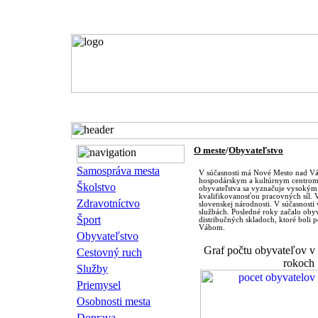
Domov
O meste
História
O meste
/
Obyvateľstvo
Samospráva mesta
V súčasnosti má Nové Mesto nad Váh
hospodárskym a kultúrnym centrom 
Školstvo
obyvateľstva sa vyznačuje vysokým 
kvalifikovanosťou pracovných síl. 
Zdravotníctvo
slovenskej národnosti. V súčasnosti 
službách. Posledné roky začalo oby
Šport
distribučných skladoch, ktoré boli 
Váhom.
Obyvateľstvo
Graf počtu obyvateľov 
Cestovný ruch
rokoch
Služby
Priemysel
Osobnosti mesta
Doprava