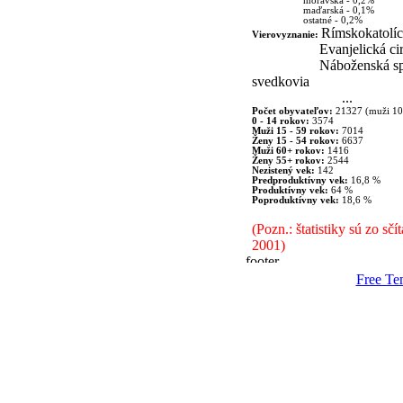
moravská - 0,2%
maďarská - 0,1%
ostatné - 0,2%
Rímskokatolíc
Vierovyznanie:
Evanjelická c
Náboženská sp
svedkovia
...
Počet obyvateľov:
21327 (muži 10
0 - 14 rokov:
3574
Muži 15 - 59 rokov:
7014
Ženy 15 - 54 rokov:
6637
Muži 60+ rokov:
1416
Ženy 55+ rokov:
2544
Nezistený vek:
142
Predproduktívny vek:
16,8 %
Produktívny vek:
64 %
Poproduktívny vek:
18,6 %
(Pozn.: štatistiky sú zo sč
2001)
Free Te