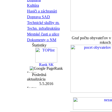
Kultúra
Hasiči a záchranári
Doprava SAD
Technické služby m.
Techn. infraštruktúra
Mestské časti a ulice
Graf počtu obyvateľov 
Dokumenty o NM
rokoch
Štatistiky
Posledná
aktualizácia
5.5.2016