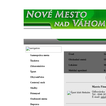
Domov
O meste
História
O meste/
Služby
Úvod
S
Samospráva mesta
Obchodné centrá
U
Školstvo
Lekárne
Ma
Zdravotníctvo
Mobilní operátori
K
Šport
Obyvateľstvo
Cestovný ruch
Matrix Fitn
Služby
Odborárska 
Priemysel
Tel.:
0948 28
E-mail:
info@
Osobnosti mesta
Doprava