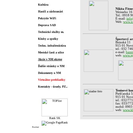
Kultúra
Nikita Fitne
Hasiči a záchranári
Weisseho 16
Tel.: 0918 
Pokrytie WiFi
E-mail:
info
Web:
www.nik
Doprava SAD
Technické služby m.
Kluby a spolky
Športový ar
Bzinská 11
Techn. infraštruktúra
915 01 Nov
tel.:
032 746
e-mail:
baze
Mestské časti a ulice
web:
www.sp
Akcie v NM okrese
Ďalšie stránky o NM
Dokumenty o NM
Virtuálne prehliadky
Kontakty - úrady, PZ,.
Tenisové kur
Piešťanská 
Štatistiky
915 01 Nov
tel.:
032/771
fax: 033/77
mobil: 0903
web:
www.kl
Posledná aktualizácia