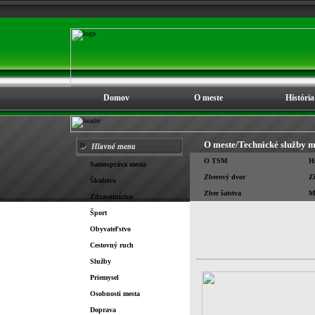
Domov
O meste
História
O meste/
Technické služby m
O TSM
Hi
Samospráva mesta
Zberový dvor
Z
Školstvo
Zber šatstva
Me
Zdravotníctvo
Šport
Obyvateľstvo
Cestovný ruch
Služby
Priemysel
Osobnosti mesta
Doprava