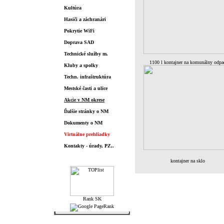
Kultúra
Hasiči a záchranári
Pokrytie WiFi
Doprava SAD
Technické služby m.
1100 l kontajner na komunálny odpa
Kluby a spolky
Techn. infraštruktúra
Mestské časti a ulice
Akcie v NM okrese
Ďalšie stránky o NM
Dokumenty o NM
Virtuálne prehliadky
Kontakty - úrady, PZ,.
Štatistiky
kontajner na sklo
Posledná aktualizácia